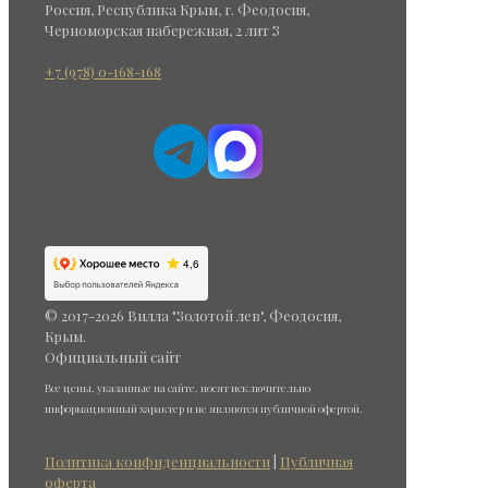
Россия
,
Республика Крым
,
г. Феодосия
,
Черноморская набережная, 2 лит З
+7 (978) 0-168-168
© 2017-2026 Вилла "Золотой лев", Феодосия,
Крым.
Официальный сайт
Все цены, указанные на сайте, носят исключительно
информационный характер и не являются публичной офертой.
Политика конфиденциальности
|
Публичная
оферта