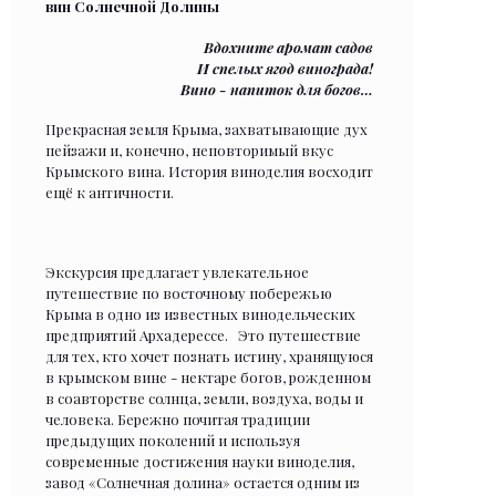
вин Солнечной Долины
Вдохните аромат садов
И спелых ягод винограда!
Вино - напиток для богов…
Прекрасная земля Крыма, захватывающие дух
пейзажи и, конечно, неповторимый вкус
Крымского вина. История виноделия восходит
ещё к античности.
Экскурсия предлагает увлекательное
путешествие по восточному побережью
Крыма в одно из известных винодельческих
предприятий Архадерессе. Это путешествие
для тех, кто хочет познать истину, хранящуюся
в крымском вине - нектаре богов, рожденном
в соавторстве солнца, земли, воздуха, воды и
человека. Бережно почитая традиции
предыдущих поколений и используя
современные достижения науки виноделия,
завод «Солнечная долина» остается одним из