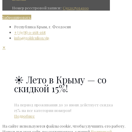
Номер реестровой записи::
С912025014100
Забронировать
Республика Крым, г. Феодосия
+7 (978) 0-168-168
info@goldenlion.vip
✕
☀ Лето в Крыму — со
скидкой 15%!
На период проживания до 30 июня действует скидка
15% на все категории номеров!
Подробнее
На сайте используются файлы cookie, чтобы улучшить его работу.
Используя этот сайт, вы соглашаетесь с нашей
Политикой